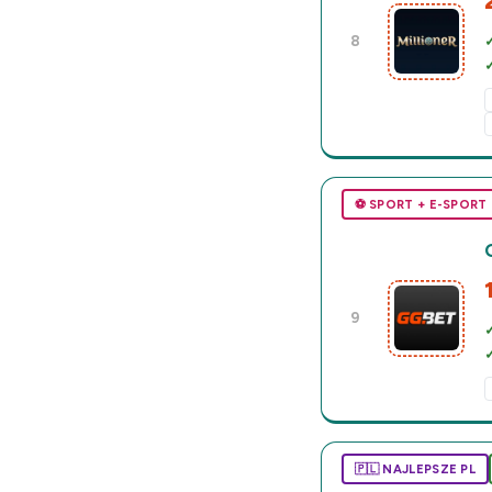
8
⚽️ SPORT + E-SPORT
9
🇵🇱 NAJLEPSZE PL