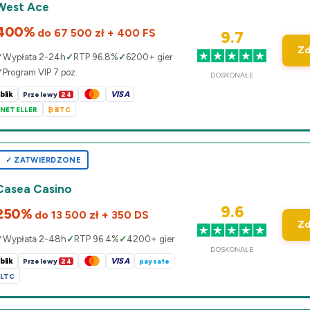
West Ace
400%
do 67 500 zł + 400 FS
9.7
Zd
Wypłata 2-24h
RTP 96.8%
6200+ gier
Program VIP 7 poz.
DOSKONAŁE
blik
VISA
Przelewy
24
NETELLER
₿ BTC
✓ ZATWIERDZONE
Casea Casino
9.6
250%
do 13 500 zł + 350 DS
Zd
Wypłata 2-48h
RTP 96.4%
4200+ gier
DOSKONAŁE
blik
VISA
Przelewy
24
paysafe
LTC