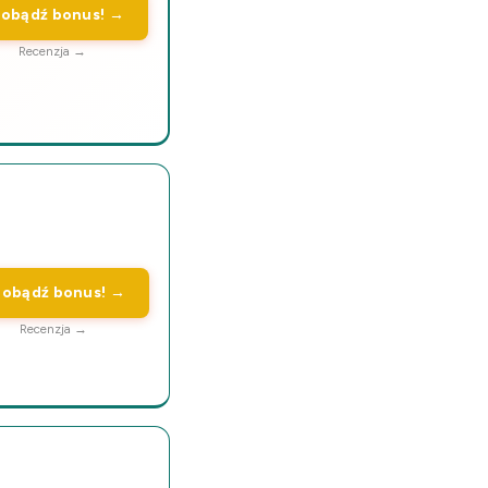
obądź bonus! →
Recenzja →
obądź bonus! →
Recenzja →