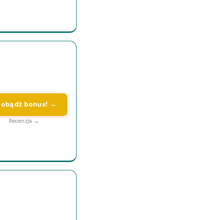
obądź bonus! →
Recenzja →