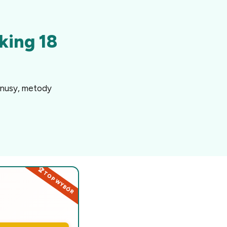
king 18
onusy, metody