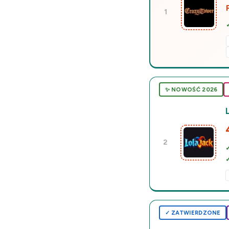
1
✨ NOWOŚĆ 2026
2
✓ ZATWIERDZONE